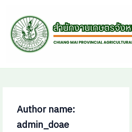
Skip
to
content
Author name:
admin_doae