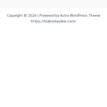
15
สันทราย
14,702
7
67
Copyright © 2026 | Powered by
Astra WordPress Theme
https://bullrushpokie.com/
16
แม่ริม
12,600
285
130
ไชย
17
6,000
7,000
0
ปราการ
18
สันป่าตอง
12,410
64
217
กัลยาณิ
19
0
12,612
0
วัฒนา
20
หางดง
8,724
0
0