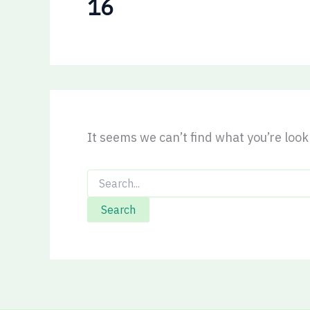
16
It seems we can’t find what you’re loo
Search
for: