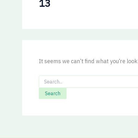
13
It seems we can’t find what you’re loo
Search
for: