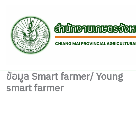
Skip
to
content
ข้อมูล Smart farmer/ Young
smart farmer